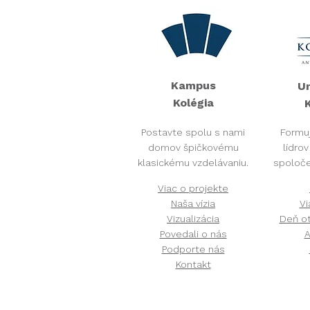
Kampus
Un
Kolégia​
K
Postavte spolu s nami
Formu
domov špičkovému
lídro
klasickému vzdelávaniu.
spoloče
Viac o projekte
Naša vízia
Vi
Vizualizácia
Deň ot
Povedali o nás
A
Podporte nás
Kontakt