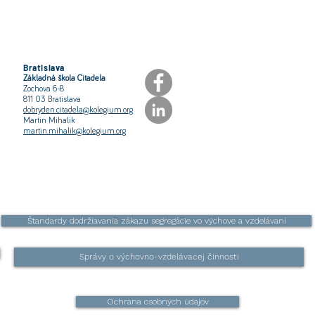
Bratislava
Základná škola Citadela
Zochova 6-8
811 03 Bratislava
dobryden.citadela@kolegium.org
Martin Mihalik
martin.mihalik@kolegium.org
Štandardy dodržiavania zákazu segregácie vo výchove a vzdelávaní
Správy o výchovno-vzdelávacej činnosti
Ochrana osobných údajov