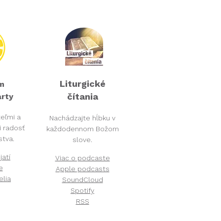
Liturgické
m
čítania
rty
teľmi a
Nachádzajte hĺbku v
 radosť
každodennom Božom
tva.
slove.
jatí
Viac o podcaste
e
Apple podcasts
elia
SoundCloud
Spotify
RSS