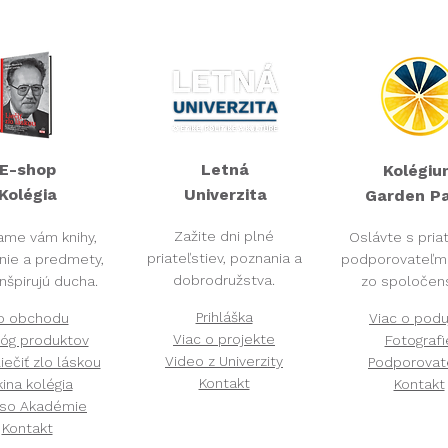
E-shop
Letná
Kolégiu
Kolégia​
Univerzita
Garden Pa
Zažite dni plné
ame vám knihy,
Oslávte s pria
priateľstiev, poznania a
nie a predmety,
podporovateľmi
dobrodružstva.
inšpirujú ducha.
zo spoločens
Prihláška
o obchodu
Viac o podu
Viac o projekte
lóg produktov
Fotografi
Video z Univerzity
iečiť zlo láskou
Podporovat
Kontakt
kina kolégia
Kontakt
so Akadémie
Kontakt