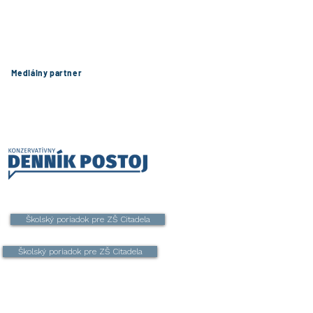
Mediálny partner
Školský poriadok pre ZŠ Citadela
Školský poriadok pre ZŠ Citadela