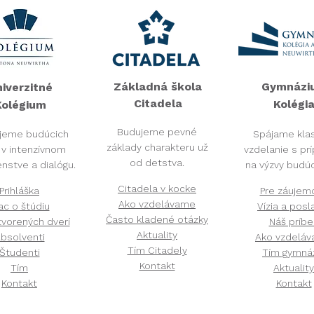
Základná škola
Gymnázi
iverzitné
Citadela​
Kolégia
olégium​
Budujeme pevné
jeme budúcich
​Spájame kla
základy charakteru už
v v intenzívnom
vzdelanie s pr
od detstva.
nstve a dialógu.
na výzvy budúc
Citadela v kocke
Prihláška
Pre záujem
Ako vzdelávame
ac o štúdiu
Vízia a posl
Často kladené otázky
vorených dverí
Náš príbe
Aktuality
bsolventi
Ako vzdelá
Tím Citadely
Študenti
Tím gymná
Kontakt
Tím
Aktuality
Kontakt
Kontakt