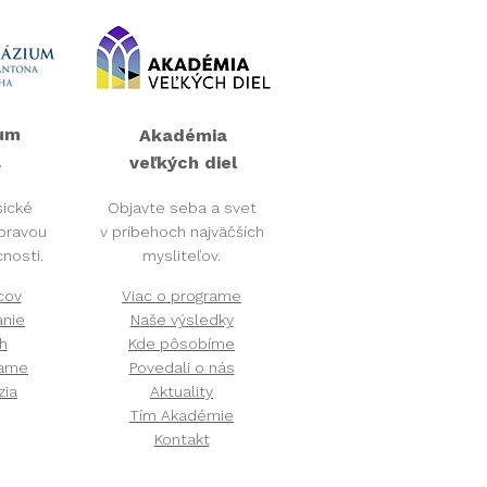
um
Akadémia
​
veľkých diel​
sické
Objavte seba a svet
ípravou
v príbehoch najväčších
nosti.
mysliteľov.
cov
Viac o programe
anie
Naše výsledky
h
Kde pôsobíme
vame
Povedali o nás
zia
Aktuality
Tím Akadémie
Kontakt