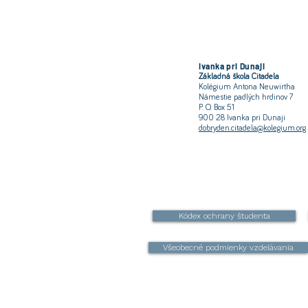
Ivanka pri Dunaji
Základná škola Citadela
Kolégium Antona Neuwirtha
Námestie padlých hrdinov 7
P. O. Box 51
900 28 Ivanka pri Dunaji
dobryden.citadela@kolegium.org
Kódex ochrany študenta
Všeobecné podmienky vzdelávania