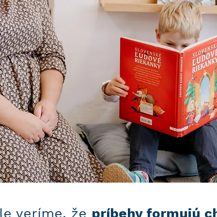
le veríme, že
príbehy formujú c