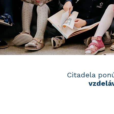
Citadela po
vzdelá