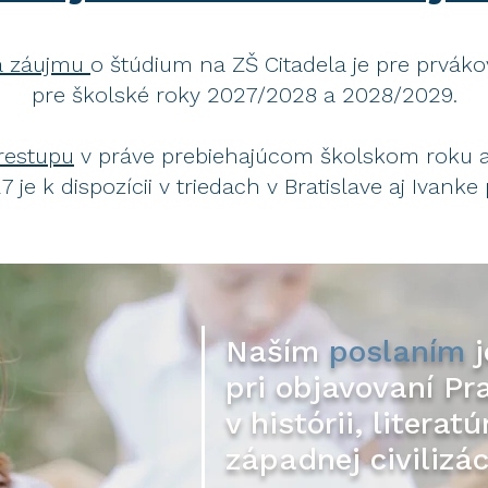
ia záujmu
o štúdium na ZŠ Citadela je pre prvák
pre školské roky 2027/2028 a 2028/2029.
restupu
v práve prebiehajúcom školskom roku aj
 je k dispozícii
v triedach v Bratislave aj Ivanke 
Naším
poslaním
j
pri objavovaní Pr
v histórii, literat
západnej civilizác