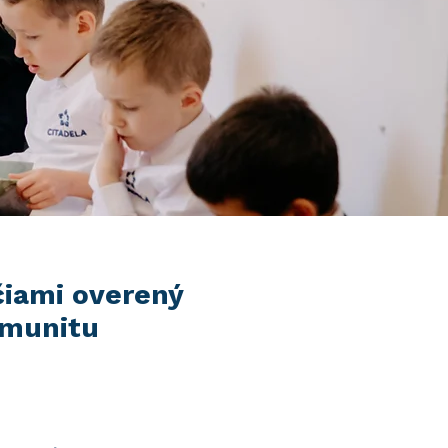
čiami overený
omunitu