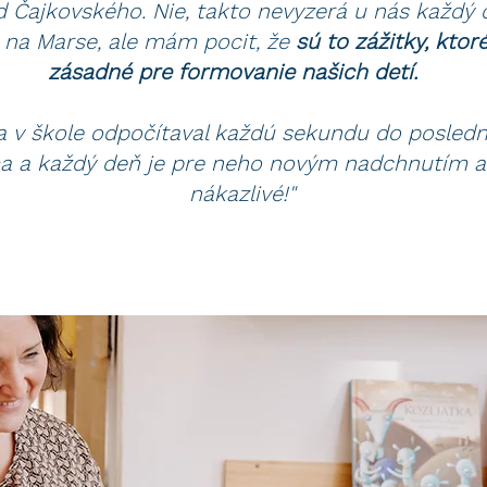
od Čajkovského. Nie, takto nevyzerá u nás každý 
 na Marse, ale mám pocit, že
sú to zážitky, kto
zásadné pre formovanie našich detí.
ťa v škole odpočítaval každú sekundu do posled
ma a každý deň je pre neho novým nadchnutím a č
nákazlivé!"