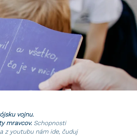
ójsku vojnu.
ty mravcov.
Schopnosti
a z youtubu nám ide, čuduj