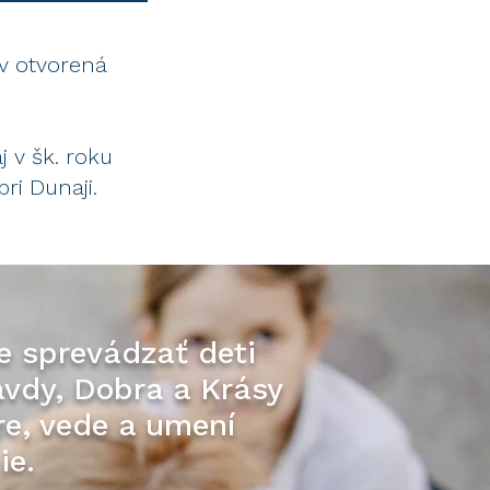
ov otvorená
 v šk. roku
pri Dunaji.
e sprevádzať deti
avdy, Dobra a
Krásy
úre, vede a umení
ie.