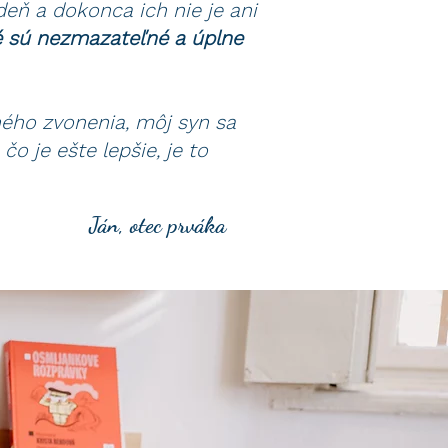
deň a dokonca ich nie je ani
ré sú nezmazateľné a úplne
ného zvonenia, môj syn sa
o je ešte lepšie, je to
Ján, otec prváka