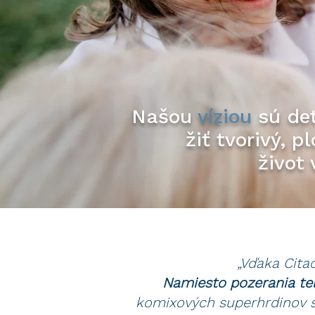
Našou
víziou
sú det
žiť tvorivý, p
život 
„Vďaka Cita
Namiesto pozerania tel
komixových superhrdinov s