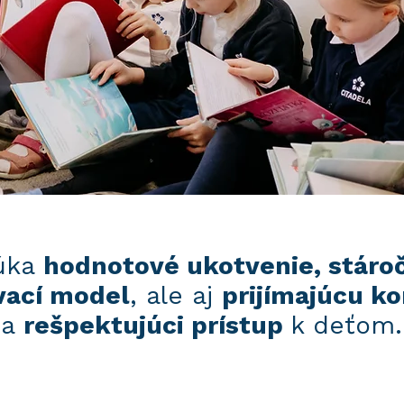
núka
hodnotové ukotvenie, stáro
vací model
, ale aj
prijímajúcu k
a
rešpektujúci prístup
k deťom.