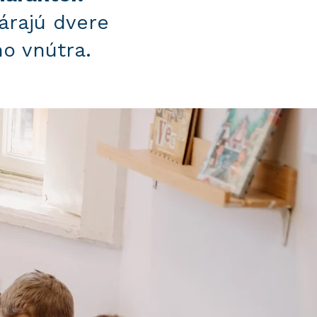
várajú dvere
ho vnútra.