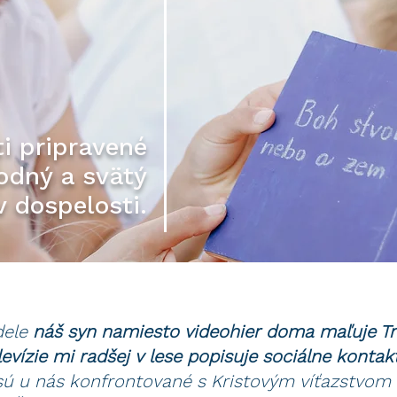
i pripravené
lodný a svätý
v dospelosti.
dele
náš syn namiesto videohier doma maľuje Tr
evízie mi radšej v lese popisuje sociálne kontak
ú u nás konfrontované s Kristovým víťazstvom 